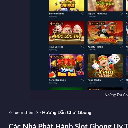
Những Trò Chơ
<< xem thêm >>
Hướng Dẫn Chơi Gbong
Các Nhà Phát Hành Slot Gbong Uy T