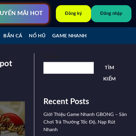
UYẾN MÃI HOT
Đăng ký
Đăng nhập
BẮN CÁ
NỔ HŨ
GAME NHANH
Tìm kiếm
kpot
TÌM
KIẾM
Recent Posts
Giới Thiệu Game Nhanh GBONG – Sân
Chơi Trả Thưởng Tốc Độ, Nạp Rút
Nhanh