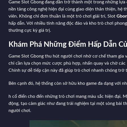
Game Slot Gbong đang dần trở thành một trong những lựa c
nền tảng công nghệ hiện đại cùng giao diện thân thiện, hệ
viên. Không chỉ đơn thuần là một trò chơi giải trí, Slot
Gbo
hấp dẫn. Với nhiều tính năng độc đáo và kho trò chơi phon
thưởng cực kỳ giá trị.
Khám Phá Những Điểm Hấp Dẫn Củ
Game Slot Gbong thu hút người chơi nhờ cơ chế tham gia v
chỉ cần lựa chọn mức cược phù hợp, nhấn quay và chờ các 
Chính sự dễ tiếp cận này đã giúp trò chơi nhanh chóng trở 
Bên cạnh đó, hệ thống còn sở hữu kho game đa dạng với nh
h cổ điển cho đến những trò chơi mang màu sắc hiện đại. M
động, tạo cảm giác như đang trải nghiệm tại một sòng bài t
người chơi.