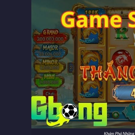
Khám Phá Những 