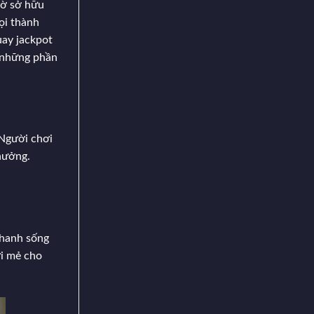
hờ sở hữu
ọi thành
uay jackpot
ề những phần
 Người chơi
hưởng.
thanh sống
ới mẻ cho