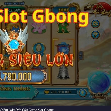
Điểm Hấp Dẫn Của Game Slot Gbong