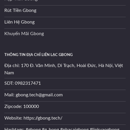
Rút Tiền Gbong
Liên Hệ Gbong
Khuyến Mãi Gbong
THÔNG TIN ĐỊA CHỈ LIÊN LẠC GBONG
Địa chỉ: 170 Đ. Văn Minh, Di Trạch, Hoài Đức, Hà Nội, Việt
Nam
SDT: 0982317471
Mail:
gbong.tech@gmail.com
Zipcode: 100000
Website: https://gbong.tech/
Hashtags: #gbong #g_bong #nhacaigbong #linkvaogbong