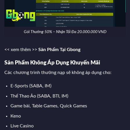
Gói Thưởng 50% – Nhận Tối Đa 20.000.000 VND
<< xem thêm >>
Sản Phẩm Tại Gbong
Sản Phẩm Không Áp Dụng Khuyến Mãi
Các chương trình thưởng nạp sẽ không áp dụng cho:
E-Sports (SABA, IM)
Thể Thao Ảo (SABA, BTI, IM)
Game bài, Table Games, Quick Games
Keno
Live Casino