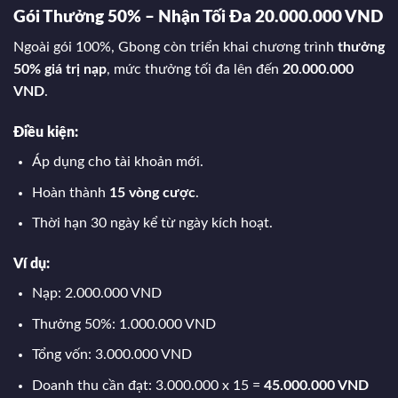
Gói Thưởng 50% – Nhận Tối Đa 20.000.000 VND
Ngoài gói 100%, Gbong còn triển khai chương trình
thưởng
50% giá trị nạp
, mức thưởng tối đa lên đến
20.000.000
VND
.
Điều kiện:
Áp dụng cho tài khoản mới.
Hoàn thành
15 vòng cược
.
Thời hạn 30 ngày kể từ ngày kích hoạt.
Ví dụ:
Nạp: 2.000.000 VND
Thưởng 50%: 1.000.000 VND
Tổng vốn: 3.000.000 VND
Doanh thu cần đạt: 3.000.000 x 15 =
45.000.000 VND