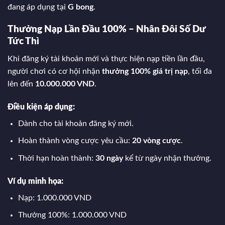
đang áp dụng tại
G bong
.
Thưởng Nạp Lần Đầu 100% – Nhân Đôi Số Dư
Tức Thì
Khi đăng ký tài khoản mới và thực hiện nạp tiền lần đầu,
người chơi có cơ hội nhận
thưởng 100% giá trị nạp
, tối đa
lên đến
10.000.000 VND
.
Điều kiện áp dụng:
Dành cho tài khoản đăng ký mới.
Hoàn thành vòng cược yêu cầu:
20 vòng cược
.
Thời hạn hoàn thành:
30 ngày
kể từ ngày nhận thưởng.
Ví dụ minh họa:
Nạp: 1.000.000 VND
Thưởng 100%: 1.000.000 VND